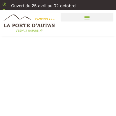
Ouvert du 25 avril au 02 octobre
1 Rue Boris Vian 11310 Saissac // Aude //
Carcassonne
Le hérisson