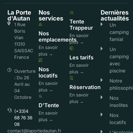
La Porte
Nos
Dernières
d'Autan
services
actualités
Tente
1 Rue
Un
Trappeur
Boris
camping
Nos
En savoir
Vian
famial
emplacements
plus →
11310
En savoir
Un
SAISSAC
plus →
camping
France
Les tarifs
avec
En savoir
Nos
piscine
Ouverture
plus →
locatifs
: Du 26
Notre
En savoir
Avril au
Réservation
philosophi
plus →
04
En savoir
Octobre
Nos
plus →
D'Tente
insolites
(+33)4
En savoir
Nos
68 76 36
plus →
locatifs
08
contact@laportedautan.fr
L'écologie