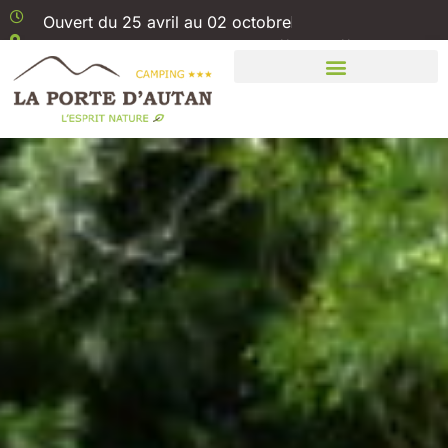
Ouvert du 25 avril au 02 octobre
1 Rue Boris Vian 11310 Saissac // Aude //
Carcassonne