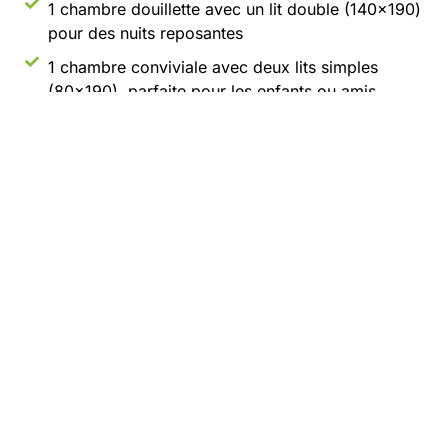
1 chambre douillette avec un lit double (140x190)
pour des nuits reposantes
1 chambre conviviale avec deux lits simples
(80x190), parfaite pour les enfants ou amis
Espace cuisine tout équipé : réfrigérateur, micro-
ondes, cafetière à filtre, feux à gaz et vaisselle,
pour préparer de délicieux repas ensemble
Salle de bain et WC séparés pour plus de confort
Terrasse semi-couverte où vous pourrez
savourer des moments en plein air avec un salon
de jardin
Grand espace de stationnement pour votre
voiture, pour un séjour sans souci
Le mobil-home n’est pas équipé de téléviseur.
LE LINGE N’EST PAS FOURNI. Tous les couchages sont
équipés d’alèses, couvertures et oreillers. Pensez à