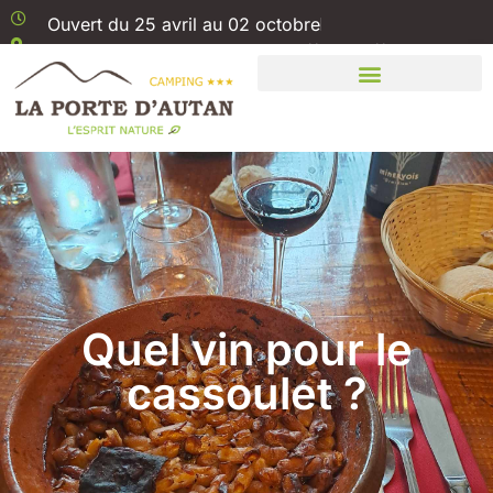
Ouvert du 25 avril au 02 octobre
1 Rue Boris Vian 11310 Saissac // Aude //
Carcassonne
Quel vin pour le
cassoulet ?