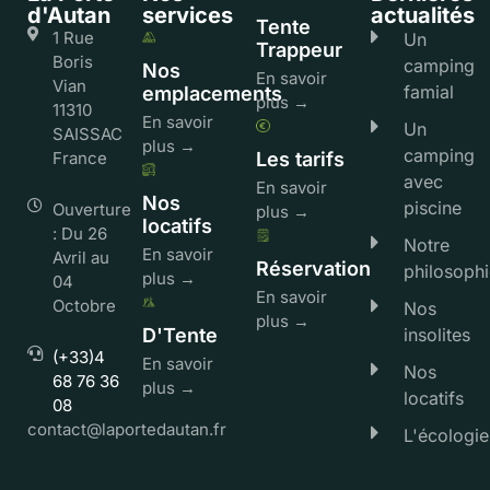
d'Autan
services
actualités
Tente
1 Rue
Un
Trappeur
Boris
camping
Nos
En savoir
Vian
famial
emplacements
plus →
11310
En savoir
Un
SAISSAC
plus →
camping
France
Les tarifs
avec
En savoir
Nos
piscine
Ouverture
plus →
locatifs
: Du 26
Notre
En savoir
Avril au
Réservation
philosophi
plus →
04
En savoir
Octobre
Nos
plus →
D'Tente
insolites
(+33)4
En savoir
Nos
68 76 36
plus →
locatifs
08
contact@laportedautan.fr
L'écologie