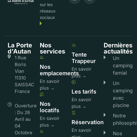
sur les
réseaux
sociaux
La Porte
Nos
Dernières
d'Autan
services
actualités
Tente
1 Rue
Un
Trappeur
Boris
camping
Nos
En savoir
Vian
famial
emplacements
plus →
11310
En savoir
Un
SAISSAC
plus →
camping
France
Les tarifs
avec
En savoir
Nos
piscine
Ouverture
plus →
locatifs
: Du 26
Notre
En savoir
Avril au
Réservation
philosophi
plus →
04
En savoir
Octobre
Nos
plus →