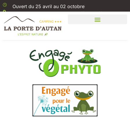
Ouvert du 25 avril au 02 octobre
1 Rue Boris Vian 11310 Saissac // Aude //
Carcassonne