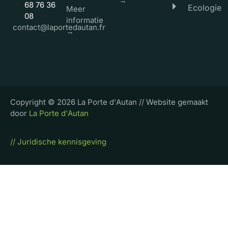
→
68 76 36
Ecologie
Meer
08
informatie
contact@laportedautan.fr
→
Copyright © 2026 La Porte d'Autan // Website gemaakt
door
La Porte d'Autan
//
Juridische kennisgeving