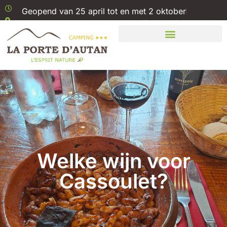
Geopend van 25 april tot en met 2 oktober
1 Rue Boris Vian 11310 Saissac // Aude //
Carcassonne
Welke wijn voor
Cassoulet?