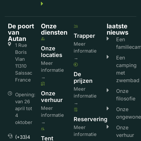
De poort
Onze
laatste
van
diensten
nieuws
Trapper
Autan
Een
Meer
1 Rue
familieca
Onze
informatie
Boris
locaties
Een
→
Vian
Meer
camping
11310
informatie
met
Saissac
De
→
France
zwembad
prijzen
Meer
Onze
Onze
Opening:
informatie
filosofie
verhuur
van 26
→
Meer
april tot
Onze
informatie
4
ongewone
Reservering
→
oktober
Meer
Onze
informatie
verhuur
(+33)4
Tent