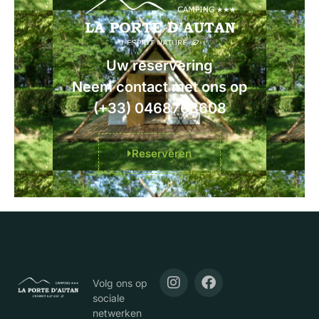
Uw reservering
Neem contact met ons op
(+33) 0468763608
Reserveren
Volg ons op
sociale
netwerken